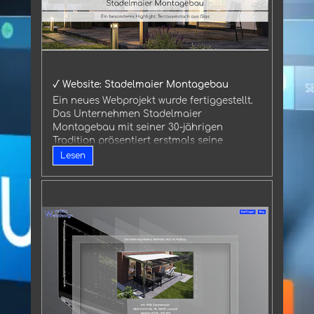
√ Website: Stadelmaier Montagebau
Ein neues Webprojekt wurde fertiggestellt.
Das Unternehmen Stadelmaier
Montagebau mit seiner 30-jährigen
Tradition präsentiert erstmals seine
Referenzen, Produkte und
Lesen
Handwerkerleistungen im Internet.