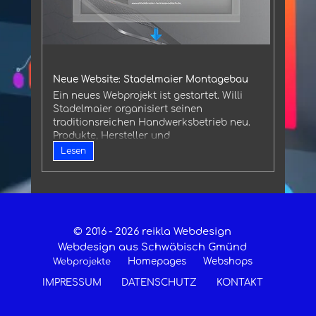
Neue Website: Stadelmaier Montagebau
Ein neues Webprojekt ist gestartet. Willi
Stadelmaier organisiert seinen
traditionsreichen Handwerksbetrieb neu.
Produkte, Hersteller und
Handwerkerleistungen werden nun erstmals
Lesen
auch im Internet präsentiert.
© 2016 -
2026 reikla Webdesign
Webdesign aus Schwäbisch Gmünd
Homepages
Webshops
Webprojekte
IMPRESSUM
DATENSCHUTZ
KONTAKT