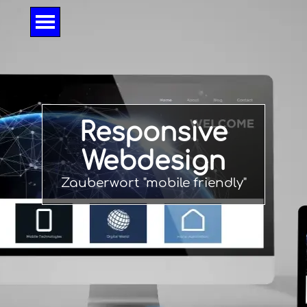
Direkt zum Seiteninhalt
Menü überspringen
Responsive
Webdesign
Zauberwort
"
mobile friendly"
Angebote anschauen?
» Hier klicken «