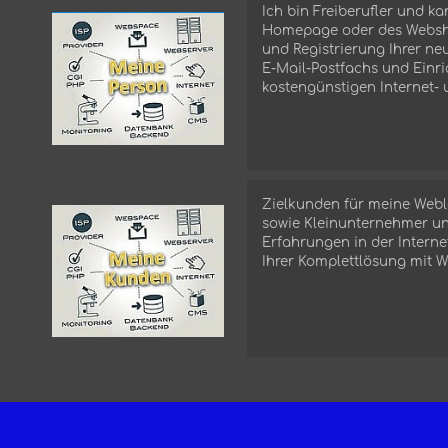
Ich bin Freiberufler und k
Homepage oder des Webs
r
niker
und Registrierung Ihrer 
ierer
E-Mail-Postfachs und Einri
ger
r
kostengünstigen Internet- 
on
Zielkunden für meine Webl
sowie Kleinunternehmer und
iber
er
Erfahrungen in der Intern
hmer
Ihrer Komplettlösung mit 
en
n
en