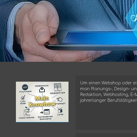
Um einen Webshop oder ein
man Planungs-, Design- un
rking
Redaktion, Webhosting, E-
g
ing
jahrerlanger Berufstätigkei
s
ow