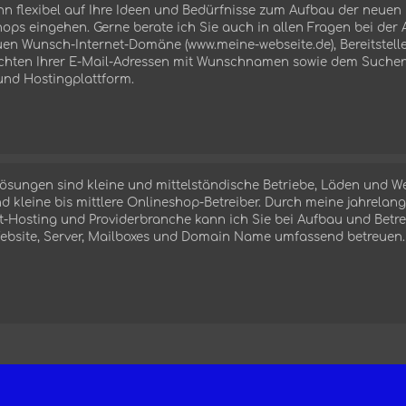
ann flexibel auf Ihre Ideen und Bedürfnisse zum Aufbau der neuen
hops
eingehen. Gerne berate ich Sie auch in allen Fragen bei der
neuen Wunsch-Internet-Domäne
(www.meine-webseite.de), Bereitstell
chten Ihrer E-Mail-Adressen mit
Wunschnamen s
owie dem
Suchen
und Hostingplattform.
ösungen sind kleine und mittelständische Betriebe, Läden und W
 kleine bis mittlere Onlineshop-Betreiber. Durch meine jahrelan
et-Hosting und Providerbranche kann ich Sie bei Aufbau und Bet
Website, Server, Mailboxes und Domain Name umfassend betreuen.