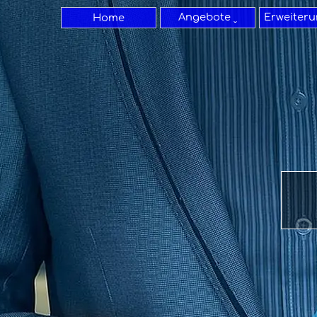
Direkt zum Seiteninhalt
Angebote ˬ
Erweiteru
▼
Home