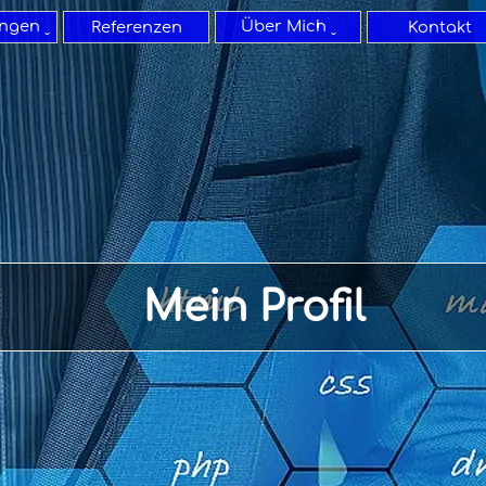
Menü überspringen
ngen ˬ
Über Mich ˬ
▼
▼
Referenzen
Kontakt
Mein Profil
Webdesigner - Mein Profil und Knowhow