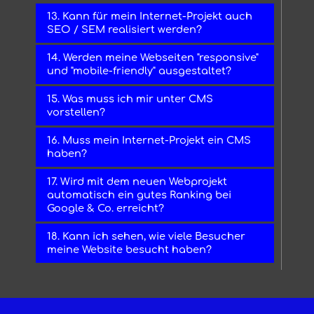
13. Kann für mein Internet-Projekt auch
SEO / SEM realisiert werden?
14. Werden meine Webseiten "responsive"
und "mobile-friendly" ausgestaltet?
15. Was muss ich mir unter CMS
vorstellen?
16. Muss mein Internet-Projekt ein CMS
haben?
17. Wird mit dem neuen Webprojekt
automatisch ein gutes Ranking bei
Google & Co. erreicht?
18. Kann ich sehen, wie viele Besucher
meine Website besucht haben?