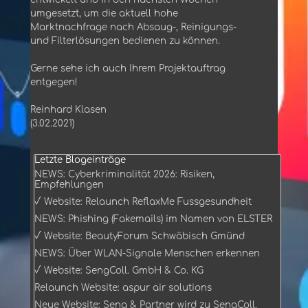
umgesetzt, um die aktuell hohe
Marktnachfrage nach Absaug-, Reinigungs-
und Filterlösungen bedienen zu können.
Gerne sehe ich auch Ihrem Projektauftrag
entgegen!
Reinhard Klasen
(3.02.2021)
Block überspringen Letzte Blogeinträge
Letzte Blogeinträge
NEWS: Cyberkriminalität 2026: Risiken,
Empfehlungen
√ Website: Relaunch ReflaxMe Fussgesundheit
NEWS: Phishing (Fakemails) im Namen von ELSTER
√ Website: BeautyForum Schwäbisch Gmünd
NEWS: Über WLAN-Signale Menschen erkennen
√ Website: SengColl. GmbH & Co. KG
Relaunch Website: aspur air solutions
Neue Website: Seng & Partner wird zu SengColl.