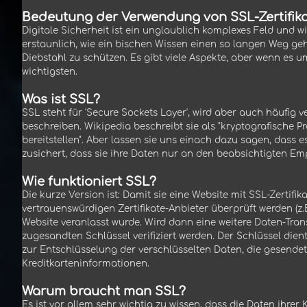
Bedeutung der Verwendung von SSL-Zertifik
Digitale Sicherheit ist ein unglaublich komplexes Feld und w
erstaunlich, wie ein bischen Wissen einen so langen Weg g
Diebstahl zu schützen. Es gibt viele Aspekte, aber wenn es u
wichtigsten.
Was ist SSL?
SSL steht für 'Secure Sockets Layer', wird aber auch häufig 
beschreiben. Wikipedia beschreibt sie als "kryptografische 
bereitstellen". Aber lassen sie uns einach dazu sagen, dass
zusichert, dass sie ihre Daten nur an den beabsichtigten 
Wie funktioniert SSL?
Die kurze Version ist: Damit sie eine Website mit SSL-Zertifi
vertrauenswürdigen Zertifikate-Anbieter überprüft werden (
Website veranlasst wurde. Wird dann eine weitere Daten-Tran
zugesandten Schlüssel verifiziert werden. Der Schlüssel di
zur Entschlüsselung der verschlüsselten Daten, die gesende
Kreditkarteninformationen.
Warum braucht man SSL?
Es ist vor allem sehr wichtig zu wissen, dass die Daten ihr