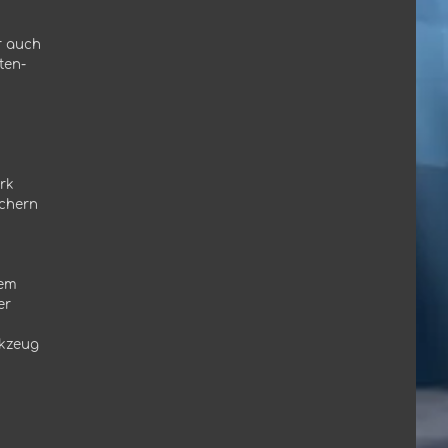
r auch
ten-
rk
uchern
dem
er
rkzeug