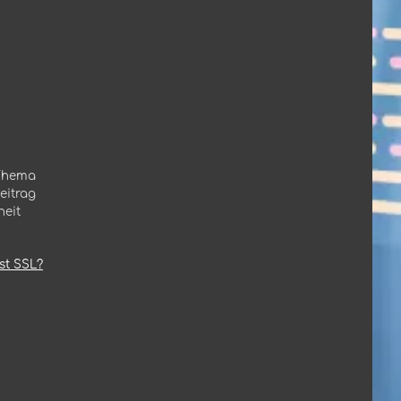
 Thema
eitrag
heit
st SSL?