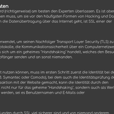
aten
ird (richtigerweise) am besten den Experten überlassen. Es ist abe
ehen muss, um sie vor den häufigsten Formen von Hacking und Da
m die Datenübertragung über das Internet geht, ist SSL einer der
verwendet, um seinen Nachfolger Transport Layer Security (TLS) zu
Protokolle, die Kommunikationssicherheit über ein Computernetzwe
 es sich um ein geheimes "Handshaking" handelt, welches den Bes
Empfänger senden und an sonst niemanden.
kat nutzen können, muss im ersten Schritt zuerst die Identität bei 
z.B. Symantec oder Comodo), bei dem auch die Identitätsprüfung d
saktion mit der Website gemacht, kann die Identität durch den
ent nicht nur für das geheime "Handshaking", sondern auch als We
t werden, sei es Benutzernamen und E-Mails oder
er Kunden durch SSL viel sicherer sind und von niemand anderem