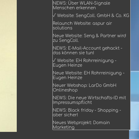
NEWS: Über WLAN-Signale
Menschen erkennen
√ Website: SengColl. GmbH & Co. KG
Relaunch Website: aspur air
solutions
Neue Website: Seng & Partner wird
zu SengColl.
NEWS: E-Mail-Account gehackt -
das können sie tun!
√ Website: EH Rohrreinigung -
Eugen Heinze
Neue Website: EH Rohrreinigung -
Eugen Heinze
Neuer Webshop: LarDo GmbH
Onlineshop
NEWS: Die neue Wirtschafts-ID mit
Impressumspflicht
NEWS: Black friday - Shopping -
aber sicher!
Neues Webprojekt: Domain
Marketing