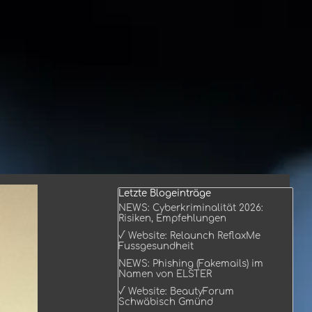
Block überspringen Letzte Blogeinträge
Letzte Blogeinträge
NEWS: Cyberkriminalität 2026:
Risiken, Empfehlungen
√ Website: Relaunch ReflaxMe
Fussgesundheit
NEWS: Phishing (Fakemails) im
Namen von ELSTER
√ Website: BeautyForum
Schwäbisch Gmünd