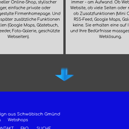
eller Online-Shop, stylischer
immer - am Aufwand. Ob We
er, einfache private oder
Website, ob viele Seiten oder
gestylte Firmenhomepage. Und
ob Zusatzfunktionen (Mini 
später zusätzliche Funktionen
RSS-Feed, Google Maps, Gale
len (Google Maps, Gästebuch,
keine. Sie erhalten eine auf 
eeder, Foto-Galerie, geschützte
und Ihre Bedürfnisse massge
Webseiten).
Weblösung.
Mehr
lesen?
esign aus Schwäbisch Gmünd
Webshops
s
ONTAKT
FAQ
SUCHE