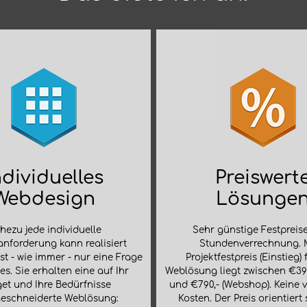
ndividuelles
Preiswert
Webdesign
Lösunge
hezu jede individuelle
Sehr günstige Festpreis
nforderung kann realisiert
Stundenverrechnung. 
ist - wie immer - nur eine Frage
Projektfestpreis (Einstieg) 
es. Sie erhalten eine auf Ihr
Weblösung liegt zwischen €390
et und Ihre Bedürfnisse
und €790,- (Webshop). Keine 
eschneiderte Weblösung:
Kosten. Der Preis orientiert 