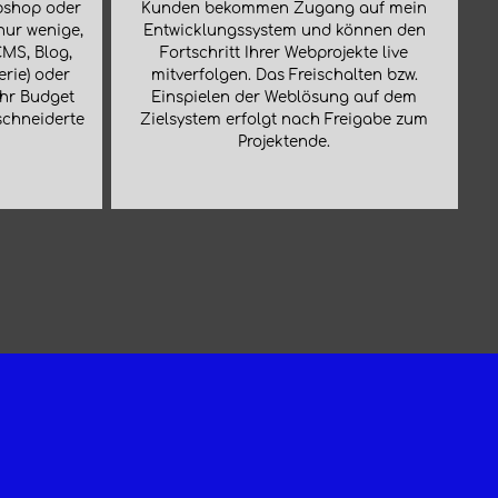
bshop oder
Kunden bekommen Zugang auf mein
 nur wenige,
Entwicklungssystem und können den
CMS, Blog,
Fortschritt Ihrer Webprojekte live
rie) oder
mitverfolgen. Das Freischalten bzw.
Ihr Budget
Einspielen der Weblösung auf dem
schneiderte
Zielsystem erfolgt nach Freigabe zum
Projektende.