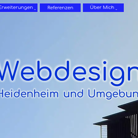
Menü überspringen
Erweiterungen ˬ
Über Mich ˬ
▼
▼
Referenzen