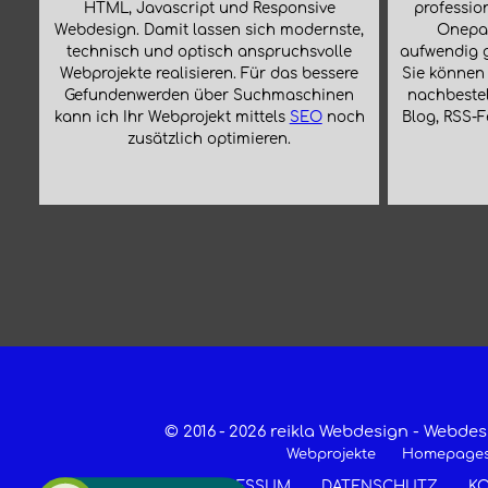
HTML, Javascript und Responsive
profession
Webdesign. Damit lassen sich modernste,
Onepag
technisch und optisch anspruchsvolle
aufwendig 
Webprojekte realisieren. Für das bessere
Sie können 
Gefundenwerden über Suchmaschinen
nachbestel
kann ich Ihr Webprojekt mittels
SEO
noch
Blog, RSS-F
zusätzlich optimieren.
© 2016 -
2026 reikla Webdesign - Webd
Webprojekte Homepage
IMPRESSUM
DATENSCHUTZ
K