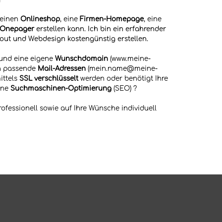
n
 einen
Online
shop
, eine
Firmen-Homepage
, eine
Onepager
erstellen kann. Ich bin ein erfahrender
out und Webdesign kostengünstig erstellen.
und eine
eigene
Wunschdomain
(www.meine-
n
passende
Mail-Adressen
(mein.name@
meine-
ittels
SSL verschlüsselt
werden oder benötigt Ihre
ine
Suchmaschinen-Optimierung
(SEO)
?
rofessionell sowie auf Ihre Wünsche individuell