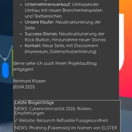
Unternehmensverkauf
:
Umfassender
Umbau mit neuen Branchenbeispielen
und Textbereichen
Unsere Käufer
:
Neustrukturierung der
Seite
Success-Stories
:
Neustrukturierung der
Klick-Button, Hinzunahme neuer Stories
Kontakt
:
Neue Seite, mit Disclaimern
(Impressum, Datenschutzerklärung)
Gerne sehe ich auch Ihrem Projektauftrag
entgegen!
Reinhard Klasen
(03.04.2021)
Block überspringen Letzte Blogeinträge
Letzte Blogeinträge
NEWS: Cyberkriminalität 2026: Risiken,
Empfehlungen
√ Website: Relaunch ReflaxMe Fussgesundheit
NEWS: Phishing (Fakemails) im Namen von ELSTER