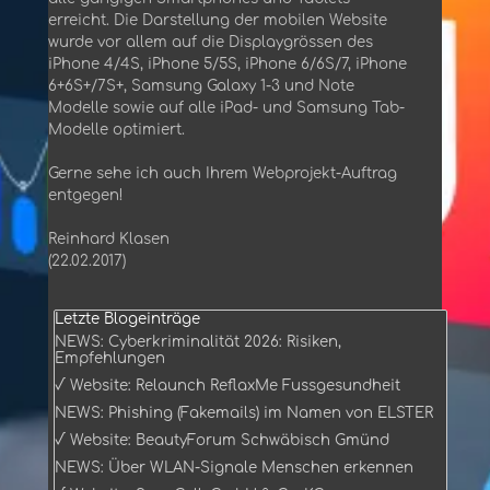
erreicht. Die Darstellung der mobilen Website
wurde vor allem auf die Displaygrössen des
iPhone 4/4S, iPhone 5/5S, iPhone 6/6S/7, iPhone
6+6S+/7S+, Samsung Galaxy 1-3 und Note
Modelle sowie auf alle iPad- und Samsung Tab-
Modelle optimiert.
Gerne sehe ich auch Ihrem Webprojekt-Auftrag
entgegen!
Reinhard Klasen
(22.02.2017)
Block überspringen Letzte Blogeinträge
Letzte Blogeinträge
NEWS: Cyberkriminalität 2026: Risiken,
Empfehlungen
√ Website: Relaunch ReflaxMe Fussgesundheit
NEWS: Phishing (Fakemails) im Namen von ELSTER
√ Website: BeautyForum Schwäbisch Gmünd
NEWS: Über WLAN-Signale Menschen erkennen