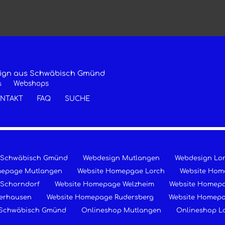
esign aus Schwäbisch Gmünd
Webshops
s
NTAKT
FAQ
SUCHE
 Schwäbisch Gmünd
Webdesign Mutlangen
Webdesign Lo
mepage Mutlangen
Website Homepgae Lorch
Website Hom
Schorndorf
Website Homepage Welzheim
Website Homepa
erhausen
Website Homepage Rudersberg
Website Homep
 Schwäbisch Gmünd
Onlineshop Mutlangen
Onlineshop L