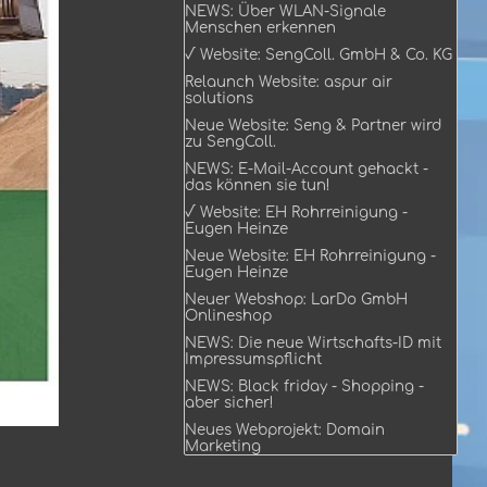
NEWS: Über WLAN-Signale
Menschen erkennen
√ Website: SengColl. GmbH & Co. KG
Relaunch Website: aspur air
solutions
Neue Website: Seng & Partner wird
zu SengColl.
NEWS: E-Mail-Account gehackt -
das können sie tun!
√ Website: EH Rohrreinigung -
Eugen Heinze
Neue Website: EH Rohrreinigung -
Eugen Heinze
Neuer Webshop: LarDo GmbH
Onlineshop
NEWS: Die neue Wirtschafts-ID mit
Impressumspflicht
NEWS: Black friday - Shopping -
aber sicher!
Neues Webprojekt: Domain
Marketing