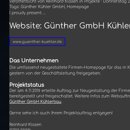
Veröffentlicht von
Reinhard Klasen
in
Projekte
· Donnerstag 2
Tags:
Günther Kühler GmbH
,
Homepage
I
proudy present ...
Website: Günther GmbH Kühl
www.guenther-kuehler.de
Das Unternehmen
Die umfassend neugestaltete Firmen-Homepage für das in 
gestern von der Geschäftsleitung freigegeben.
Projektstatus
Der am 4.11.2019 erteilte Auftrag zur Neugestaltung der Fi
bereitgestellt und freigeschaltet. Weitere Infos zum Webauft
Günther GmbH Kühlerbau
.
Gerne sehe ich auch Ihrem Projektauftrag entgegen!
Reinhard Klasen