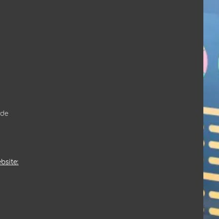
rde
bsite: