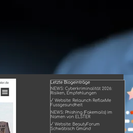
Block überspringen Letzte Blogeinträge
Letzte Blogeinträge
NEWS: Cyberkriminalität 2026:
Risiken, Empfehlungen
√ Website: Relaunch ReflaxMe
Fussgesundheit
NEWS: Phishing (Fakemails) im
Namen von ELSTER
√ Website: BeautyForum
Schwäbisch Gmünd