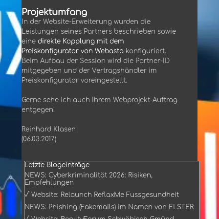
Projektumfang
In der Website-Erweiterung wurden die
Leistungen seines Partners beschrieben sowie
eine
direkte Kopplung mit dem
Preiskonfigurator von Webasto
konfiguriert.
Beim Aufbau der Session wird die Partner-ID
mitgegeben und der Vertragshändler im
Preiskonfigurator voreingestellt.
Gerne sehe ich auch Ihrem Webprojekt-Auftrag
entgegen!
Reinhard Klasen
(06.03.2017)
Block überspringen Letzte Blogeinträge
Letzte Blogeinträge
NEWS: Cyberkriminalität 2026: Risiken,
Empfehlungen
√ Website: Relaunch ReflaxMe Fussgesundheit
NEWS: Phishing (Fakemails) im Namen von ELSTER