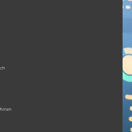
ich
chinen