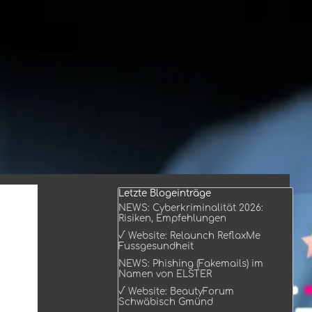
Block überspringen Letzte Blogeinträge
Letzte Blogeinträge
NEWS: Cyberkriminalität 2026:
Risiken, Empfehlungen
√ Website: Relaunch ReflaxMe
Fussgesundheit
NEWS: Phishing (Fakemails) im
Namen von ELSTER
√ Website: BeautyForum
Schwäbisch Gmünd