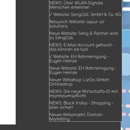
NEWS: Über WLAN-Signale
Menschen erkennen
√ Website: SengColl. GmbH & Co. KG
Relaunch Website: aspur air
solutions
Neue Website: Seng & Partner wird
zu SengColl.
NEWS: E-Mail-Account gehackt -
das können sie tun!
√ Website: EH Rohrreinigung -
Eugen Heinze
Neue Website: EH Rohrreinigung -
Eugen Heinze
Neuer Webshop: LarDo GmbH
Onlineshop
NEWS: Die neue Wirtschafts-ID mit
Impressumspflicht
NEWS: Black friday - Shopping -
aber sicher!
Neues Webprojekt: Domain
Marketing