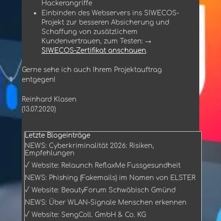
Hackerangriffe
Einbinden des Webservers ins SIWECOS-
Projekt zur besseren Absicherung und
Schaffung von zusätzlichem
Kundenvertrauen, zum Testen: →
SIWECOS-Zertifikat anschauen
.
Gerne sehe ich auch Ihrem Projektauftrag
entgegen!
Reinhard Klasen
(13.07.2020)
Block überspringen Letzte Blogeinträge
Letzte Blogeinträge
NEWS: Cyberkriminalität 2026: Risiken,
Empfehlungen
√ Website: Relaunch ReflaxMe Fussgesundheit
NEWS: Phishing (Fakemails) im Namen von ELSTER
√ Website: BeautyForum Schwäbisch Gmünd
NEWS: Über WLAN-Signale Menschen erkennen
√ Website: SengColl. GmbH & Co. KG