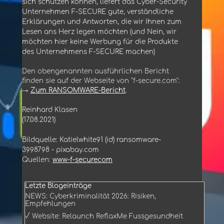
sich schützen können, liefert das Cyber-Security
Unternehmen F-SECURE gute, verständliche
Erklärungen und Antworten, die wir Ihnen zum
Lesen ans Herz legen möchten (und Nein, wir
möchten hier keine Werbung für die Produkte
des Unternehmens F-SECURE machen)
Den obengenannten ausführlichen Bericht
finden sie auf der Webseite von "f-secure.com":
→
Zum RANSOMWARE-Bericht
.
Reinhard Klasen
(17.08.2021)
Bildquelle: Katielwhite91 (id) ransomware-
3998798 - pixabay.com
Quellen:
www-f-securecom
Block überspringen Letzte Blogeinträge
Letzte Blogeinträge
NEWS: Cyberkriminalität 2026: Risiken,
Empfehlungen
√ Website: Relaunch ReflaxMe Fussgesundheit