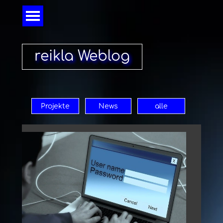
Direkt zum Seiteninhalt
Menü überspringen
reikla Weblog
Projekte
News
alle