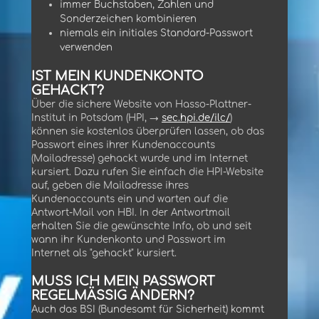
immer Buchstaben, Zahlen und
Sonderzeichen kombinieren
niemals ein initiales Standard-Passwort
verwenden
IST MEIN KUNDENKONTO
GEHACKT?
Über die sichere Website von Hasso-Plattner-
Institut in Potsdam (HPI, →
sec.hpi.de/ilc/
)
können sie kostenlos überprüfen lassen, ob das
Passwort eines ihrer Kundenaccounts
(Mailadresse) gehackt wurde und im Internet
kursiert. Dazu rufen Sie einfach die HPI-Website
auf, geben die Mailadresse ihres
Kundenaccounts ein und warten auf die
Antwort-Mail von HBI. In der Antwortmail
erhalten Sie die gewünschte Info, ob und seit
wann ihr Kundenkonto und Passwort im
Internet als "gehackt" kursiert.
MUSS ICH MEIN PASSWORT
REGELMÄSSIG ÄNDERN?
Auch das BSI (Bundesamt für Sicherheit) kommt