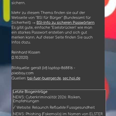
sichern.
Mehr zu diesem Thema finden sie auf der
Webseite von "BSI für Bürger" (Bundesamt für
Sicherheit): →
BSI-Info zu sicheren Passwörtern
Es gibt gute, einfache "Eselsbrücken" wie man
ein starkes Passwort erstellen und sich gut
merken kann. Auf dieser Seite finden Sie auch
Infos dazu.
Reinhard Klasen
(2.10.2020)
Bildquelle: geralt (id) laptop-868816 -
pixabay.com
Quellen:
bsi-fuer-buerger.de
,
sec.hpi.de
Block überspringen Letzte Blogeinträge
Letzte Blogeinträge
NEWS: Cyberkriminalität 2026: Risiken,
Empfehlungen
√ Website: Relaunch ReflaxMe Fussgesundheit
NEWS: Phishing (Fakemails) im Namen von ELSTER