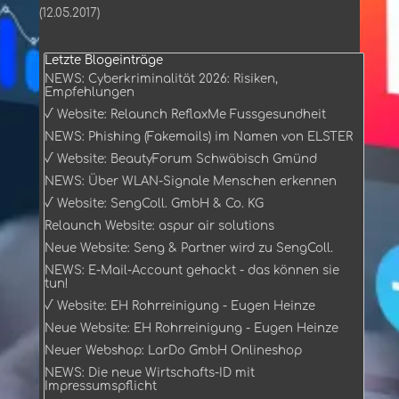
(12.05.2017)
Block überspringen Letzte Blogeinträge
Letzte Blogeinträge
NEWS: Cyberkriminalität 2026: Risiken,
Empfehlungen
√ Website: Relaunch ReflaxMe Fussgesundheit
NEWS: Phishing (Fakemails) im Namen von ELSTER
√ Website: BeautyForum Schwäbisch Gmünd
NEWS: Über WLAN-Signale Menschen erkennen
√ Website: SengColl. GmbH & Co. KG
Relaunch Website: aspur air solutions
Neue Website: Seng & Partner wird zu SengColl.
NEWS: E-Mail-Account gehackt - das können sie
tun!
√ Website: EH Rohrreinigung - Eugen Heinze
Neue Website: EH Rohrreinigung - Eugen Heinze
Neuer Webshop: LarDo GmbH Onlineshop
NEWS: Die neue Wirtschafts-ID mit
Impressumspflicht