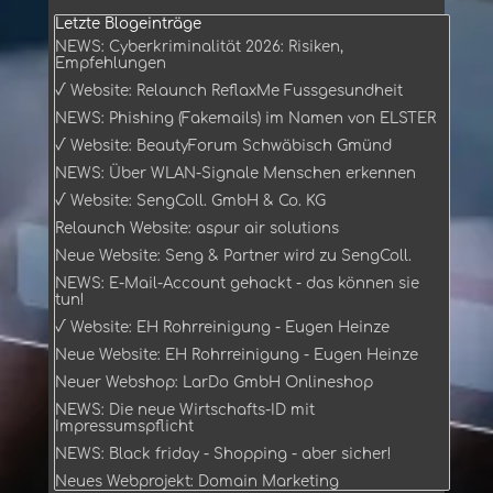
Block überspringen Letzte Blogeinträge
Letzte Blogeinträge
NEWS: Cyberkriminalität 2026: Risiken,
Empfehlungen
√ Website: Relaunch ReflaxMe Fussgesundheit
NEWS: Phishing (Fakemails) im Namen von ELSTER
√ Website: BeautyForum Schwäbisch Gmünd
NEWS: Über WLAN-Signale Menschen erkennen
√ Website: SengColl. GmbH & Co. KG
Relaunch Website: aspur air solutions
Neue Website: Seng & Partner wird zu SengColl.
NEWS: E-Mail-Account gehackt - das können sie
tun!
√ Website: EH Rohrreinigung - Eugen Heinze
Neue Website: EH Rohrreinigung - Eugen Heinze
Neuer Webshop: LarDo GmbH Onlineshop
NEWS: Die neue Wirtschafts-ID mit
Impressumspflicht
NEWS: Black friday - Shopping - aber sicher!
Neues Webprojekt: Domain Marketing